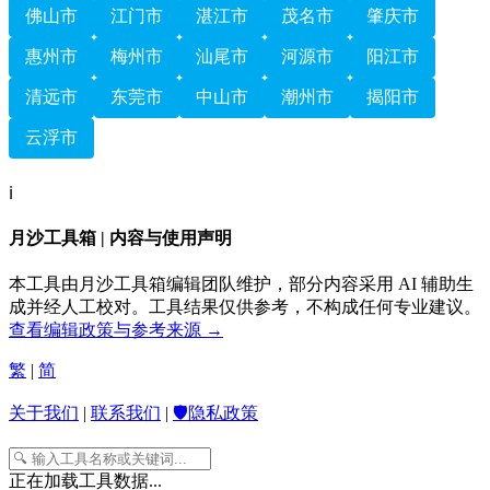
佛山市
江门市
湛江市
茂名市
肇庆市
惠州市
梅州市
汕尾市
河源市
阳江市
清远市
东莞市
中山市
潮州市
揭阳市
云浮市
ℹ️
月沙工具箱 | 内容与使用声明
本工具由月沙工具箱编辑团队维护，部分内容采用 AI 辅助生
成并经人工校对。工具结果仅供参考，不构成任何专业建议。
查看编辑政策与参考来源 →
繁
|
简
关于我们
|
联系我们
|
🛡️隐私政策
正在加载工具数据...