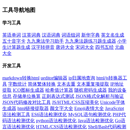
工具导航地图
学习工具
英语单词
汉英词典
汉语词典
词语组词
新华字典
英文名生成
五十音字卡
九九乘法学习助手
九九乘法题练习题生成器
小学
生计算题生成
汉字转拼音
唐诗大全
宋词大全
四书五经
元曲
大全
开发工具
markdown转换html
ueditor编辑器
ip归属地查询
html/js转换器工
具
字数统计
简体繁体转换
文本去重
文本重复项提取
IP地址
提取
ICO图标生成器
哈希值计算器
随机密码生成器
我的设备
信息
存储单位换算
正则表达式测试
JSON格式化解析与验证
JSON代码修改对比工具
JS/HTML/CSS压缩美化
Unicode字体
生成器
html链接提取器
颜文字大全
Emoji表情大全
JavaScript
语法检测工具
ES6语法检测优化
MySQL语句检测优化
PHP代
码语法检测优化
python语法检测优化
Java语法检测优化
Go语
言语法检测优化
HTML/CSS语法检测优化
Shell/Bash代码检测