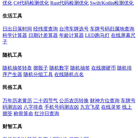
优化
C#代码检测优化
Rust代码检测优化
Swift/Kotlin检测优化
生活工具
日出日落时间
经纬度查询
台湾车牌选号
车牌号码归属地查询
科学计算器
日期计差算器
年龄计算器
LED跑马灯
在线屏幕尺
子
随机工具
随机抽签转盘
掷骰子
随机数字
随机抽签
在线掷硬币
随机排
序产生器
随机分组工具
在线随机点名
民俗工具
万年历老黄历
二十四节气
公历农历转换
财神方位查询
车牌号
码测吉凶
八字排盘
手机号码测吉凶
九宫飞星
在线灵签
线上
掷筊
称骨算命
红沙日查询
财智工具