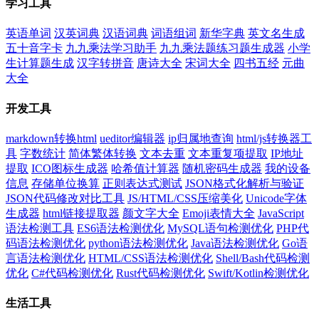
学习工具
英语单词
汉英词典
汉语词典
词语组词
新华字典
英文名生成
五十音字卡
九九乘法学习助手
九九乘法题练习题生成器
小学
生计算题生成
汉字转拼音
唐诗大全
宋词大全
四书五经
元曲
大全
开发工具
markdown转换html
ueditor编辑器
ip归属地查询
html/js转换器工
具
字数统计
简体繁体转换
文本去重
文本重复项提取
IP地址
提取
ICO图标生成器
哈希值计算器
随机密码生成器
我的设备
信息
存储单位换算
正则表达式测试
JSON格式化解析与验证
JSON代码修改对比工具
JS/HTML/CSS压缩美化
Unicode字体
生成器
html链接提取器
颜文字大全
Emoji表情大全
JavaScript
语法检测工具
ES6语法检测优化
MySQL语句检测优化
PHP代
码语法检测优化
python语法检测优化
Java语法检测优化
Go语
言语法检测优化
HTML/CSS语法检测优化
Shell/Bash代码检测
优化
C#代码检测优化
Rust代码检测优化
Swift/Kotlin检测优化
生活工具