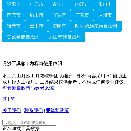
绵阳市
广元市
遂宁市
内江市
乐山市
南充市
眉山市
宜宾市
广安市
达州市
雅安市
巴中市
资阳市
阿坝藏族羌族自治州
甘孜藏族自治州
凉山彝族自治州
ℹ️
月沙工具箱 | 内容与使用声明
本工具由月沙工具箱编辑团队维护，部分内容采用 AI 辅助生
成并经人工校对。工具结果仅供参考，不构成任何专业建议。
查看编辑政策与参考来源 →
繁
|
简
关于我们
|
联系我们
|
🛡️隐私政策
正在加载工具数据...