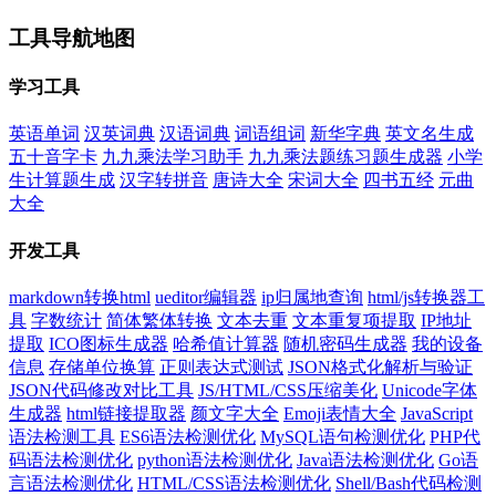
工具导航地图
学习工具
英语单词
汉英词典
汉语词典
词语组词
新华字典
英文名生成
五十音字卡
九九乘法学习助手
九九乘法题练习题生成器
小学
生计算题生成
汉字转拼音
唐诗大全
宋词大全
四书五经
元曲
大全
开发工具
markdown转换html
ueditor编辑器
ip归属地查询
html/js转换器工
具
字数统计
简体繁体转换
文本去重
文本重复项提取
IP地址
提取
ICO图标生成器
哈希值计算器
随机密码生成器
我的设备
信息
存储单位换算
正则表达式测试
JSON格式化解析与验证
JSON代码修改对比工具
JS/HTML/CSS压缩美化
Unicode字体
生成器
html链接提取器
颜文字大全
Emoji表情大全
JavaScript
语法检测工具
ES6语法检测优化
MySQL语句检测优化
PHP代
码语法检测优化
python语法检测优化
Java语法检测优化
Go语
言语法检测优化
HTML/CSS语法检测优化
Shell/Bash代码检测