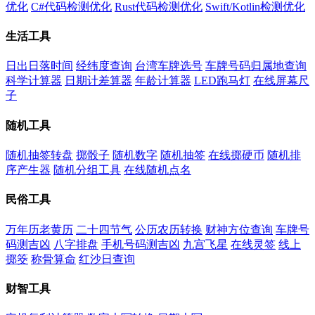
优化
C#代码检测优化
Rust代码检测优化
Swift/Kotlin检测优化
生活工具
日出日落时间
经纬度查询
台湾车牌选号
车牌号码归属地查询
科学计算器
日期计差算器
年龄计算器
LED跑马灯
在线屏幕尺
子
随机工具
随机抽签转盘
掷骰子
随机数字
随机抽签
在线掷硬币
随机排
序产生器
随机分组工具
在线随机点名
民俗工具
万年历老黄历
二十四节气
公历农历转换
财神方位查询
车牌号
码测吉凶
八字排盘
手机号码测吉凶
九宫飞星
在线灵签
线上
掷筊
称骨算命
红沙日查询
财智工具