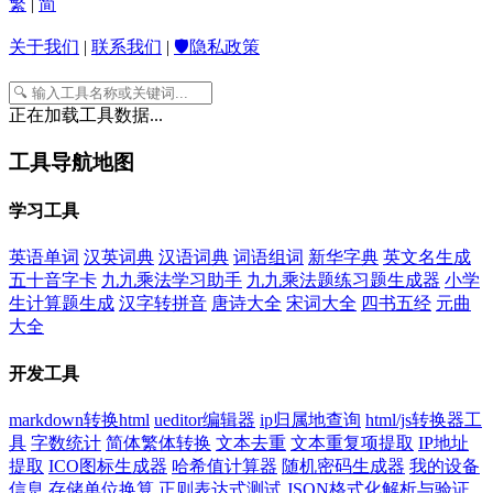
繁
|
简
关于我们
|
联系我们
|
🛡️隐私政策
正在加载工具数据...
工具导航地图
学习工具
英语单词
汉英词典
汉语词典
词语组词
新华字典
英文名生成
五十音字卡
九九乘法学习助手
九九乘法题练习题生成器
小学
生计算题生成
汉字转拼音
唐诗大全
宋词大全
四书五经
元曲
大全
开发工具
markdown转换html
ueditor编辑器
ip归属地查询
html/js转换器工
具
字数统计
简体繁体转换
文本去重
文本重复项提取
IP地址
提取
ICO图标生成器
哈希值计算器
随机密码生成器
我的设备
信息
存储单位换算
正则表达式测试
JSON格式化解析与验证