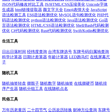
JSON代码修改对比工具
JS/HTML/CSS压缩美化
Unicode字体
生成器
html链接提取器
颜文字大全
Emoji表情大全
JavaScript
语法检测工具
ES6语法检测优化
MySQL语句检测优化
PHP代
码语法检测优化
python语法检测优化
Java语法检测优化
Go语
言语法检测优化
HTML/CSS语法检测优化
Shell/Bash代码检测
优化
C#代码检测优化
Rust代码检测优化
Swift/Kotlin检测优化
生活工具
日出日落时间
经纬度查询
台湾车牌选号
车牌号码归属地查询
科学计算器
日期计差算器
年龄计算器
LED跑马灯
在线屏幕尺
子
随机工具
随机抽签转盘
掷骰子
随机数字
随机抽签
在线掷硬币
随机排
序产生器
随机分组工具
在线随机点名
民俗工具
万年历老黄历
二十四节气
公历农历转换
财神方位查询
车牌号