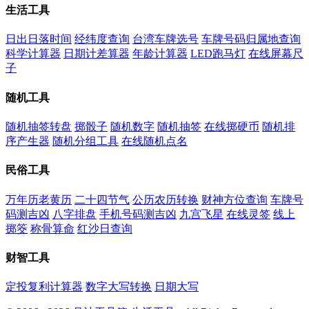
生活工具
日出日落时间
经纬度查询
台湾车牌选号
车牌号码归属地查询
科学计算器
日期计差算器
年龄计算器
LED跑马灯
在线屏幕尺
子
随机工具
随机抽签转盘
掷骰子
随机数字
随机抽签
在线掷硬币
随机排
序产生器
随机分组工具
在线随机点名
民俗工具
万年历老黄历
二十四节气
公历农历转换
财神方位查询
车牌号
码测吉凶
八字排盘
手机号码测吉凶
九宫飞星
在线灵签
线上
掷筊
称骨算命
红沙日查询
财智工具
定投复利计算器
数字大写转换
日期大写