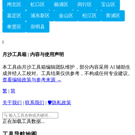
闸北区
虹口区
杨浦区
闵行区
宝山区
嘉定区
浦东新区
金山区
松江区
青浦区
奉贤区
崇明县
ℹ️
月沙工具箱 | 内容与使用声明
本工具由月沙工具箱编辑团队维护，部分内容采用 AI 辅助生
成并经人工校对。工具结果仅供参考，不构成任何专业建议。
查看编辑政策与参考来源 →
繁
|
简
关于我们
|
联系我们
|
🛡️隐私政策
正在加载工具数据...
工具导航地图