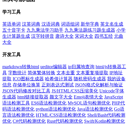
学习工具
英语单词
汉英词典
汉语词典
词语组词
新华字典
英文名生成
五十音字卡
九九乘法学习助手
九九乘法题练习题生成器
小学
生计算题生成
汉字转拼音
唐诗大全
宋词大全
四书五经
元曲
大全
开发工具
markdown转换html
ueditor编辑器
ip归属地查询
html/js转换器工
具
字数统计
简体繁体转换
文本去重
文本重复项提取
IP地址
提取
ICO图标生成器
哈希值计算器
随机密码生成器
我的设备
信息
存储单位换算
正则表达式测试
JSON格式化解析与验证
JSON代码修改对比工具
JS/HTML/CSS压缩美化
Unicode字体
生成器
html链接提取器
颜文字大全
Emoji表情大全
JavaScript
语法检测工具
ES6语法检测优化
MySQL语句检测优化
PHP代
码语法检测优化
python语法检测优化
Java语法检测优化
Go语
言语法检测优化
HTML/CSS语法检测优化
Shell/Bash代码检测
优化
C#代码检测优化
Rust代码检测优化
Swift/Kotlin检测优化