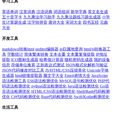
学习工具
英语单词
汉英词典
汉语词典
词语组词
新华字典
英文名生成
五十音字卡
九九乘法学习助手
九九乘法题练习题生成器
小学
生计算题生成
汉字转拼音
唐诗大全
宋词大全
四书五经
元曲
大全
开发工具
markdown转换html
ueditor编辑器
ip归属地查询
html/js转换器工
具
字数统计
简体繁体转换
文本去重
文本重复项提取
IP地址
提取
ICO图标生成器
哈希值计算器
随机密码生成器
我的设备
信息
存储单位换算
正则表达式测试
JSON格式化解析与验证
JSON代码修改对比工具
JS/HTML/CSS压缩美化
Unicode字体
生成器
html链接提取器
颜文字大全
Emoji表情大全
JavaScript
语法检测工具
ES6语法检测优化
MySQL语句检测优化
PHP代
码语法检测优化
python语法检测优化
Java语法检测优化
Go语
言语法检测优化
HTML/CSS语法检测优化
Shell/Bash代码检测
优化
C#代码检测优化
Rust代码检测优化
Swift/Kotlin检测优化
生活工具